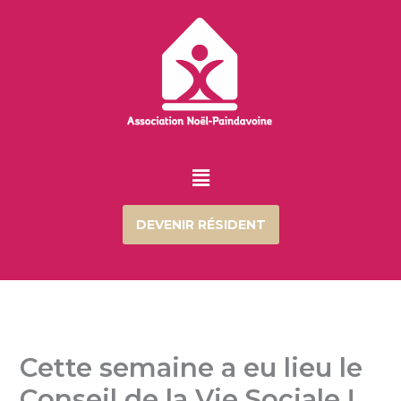
Aller
au
contenu
Menu
DEVENIR RÉSIDENT
Cette semaine a eu lieu le
Conseil de la Vie Sociale !