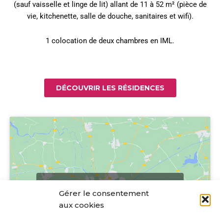
(sauf vaisselle et linge de lit) allant de 11 à 52 m² (pièce de
vie, kitchenette, salle de douche, sanitaires et wifi).
1 colocation de deux chambres en IML.
DÉCOUVRIR LES RÉSIDENCES
Cliquez pour accepter les cookies
Gérer le consentement
marketing et activer ce contenu
aux cookies